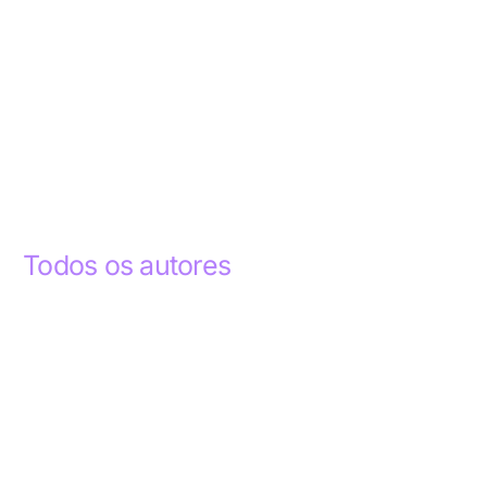
Todos os autores
Abdelhak Razky
1
Addyson Celestino
1
Ademar dos Santos Lima
1
Ademar Lima
1
Aderlande Pereira Ferraz
3
Adílio Junior de Souza
13