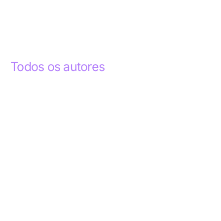
Todos os autores
Abdelhak Razky
1
Addyson Celestino
1
Ademar dos Santos Lima
1
Ademar Lima
1
Aderlande Pereira Ferraz
3
Adílio Junior de Souza
13
Alba Regiane dos Santos Ribeiro
1
Alceu João Gregory
1
Alex Caldas Simões
4