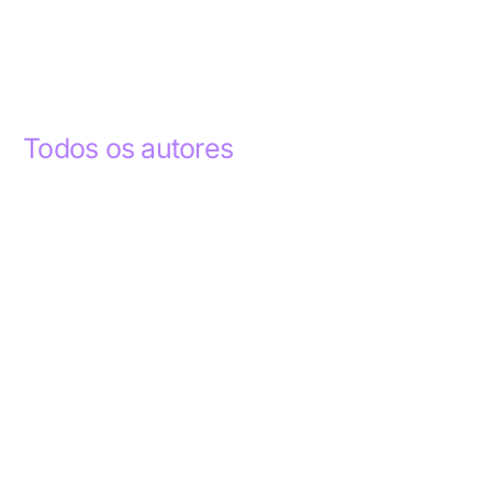
Todos os autores
Abdelhak Razky
1
Addyson Celestino
1
Ademar dos Santos Lima
1
Ademar Lima
1
Aderlande Pereira Ferraz
3
Adílio Junior de Souza
13
Alba Regiane dos Santos Ribeiro
1
Alceu João Gregory
1
Alex Caldas Simões
4