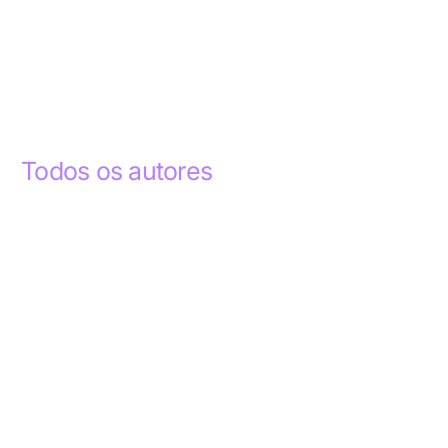
Todos os autores
Abdelhak Razky
1
Addyson Celestino
1
Ademar dos Santos Lima
1
Ademar Lima
1
Aderlande Pereira Ferraz
3
Adílio Junior de Souza
13
Alba Regiane dos Santos Ribeiro
1
Alceu João Gregory
1