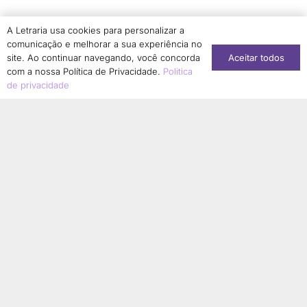
Simone Dantas-Longhi
1
A Letraria usa cookies para personalizar a
Solange Aranha
1
comunicação e melhorar a sua experiência no
Aceitar todos
Sonia Regina Borges Albernaz
site. Ao continuar navegando, você concorda
1
com a nossa Política de Privacidade.
Politica
Sonia Regina Jurado
1
de privacidade
Stéphanie Soares Girão
1
Suzany Moura Saldanha Kabongo
1
Tainara Lucia Corrêa de Matos
1
Taís Aparecida de Moura
1
Talita Serpa
1
Tamires Cristina Bonani Conti
1
Tânia Guedes Magalhães
2
Tatiana Sousa
1
Terezinha Ferreira de Almeida
1
Thainá Cristina da Silva Ferreira
1