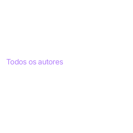
Todos os autores
Abdelhak Razky
1
Addyson Celestino
1
Ademar dos Santos Lima
1
Ademar Lima
1
Aderlande Pereira Ferraz
3
Adílio Junior de Souza
13
Alba Regiane dos Santos Ribeiro
1