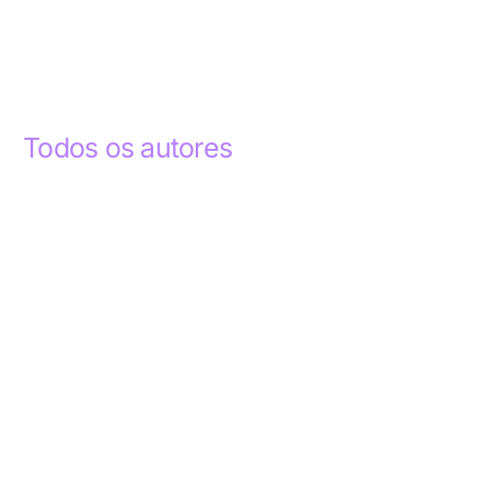
Todos os autores
Abdelhak Razky
1
Addyson Celestino
1
Ademar dos Santos Lima
1
Ademar Lima
1
Aderlande Pereira Ferraz
3
Adílio Junior de Souza
13
Alba Regiane dos Santos Ribeiro
1
Alceu João Gregory
1
Alex Caldas Simões
4