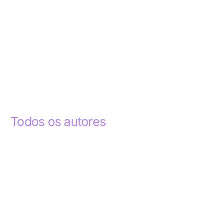
Todos os autores
Abdelhak Razky
1
Addyson Celestino
1
Ademar dos Santos Lima
1
Ademar Lima
1
Aderlande Pereira Ferraz
3
Adílio Junior de Souza
13