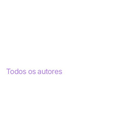
Todos os autores
Abdelhak Razky
1
Addyson Celestino
1
Ademar dos Santos Lima
1
Ademar Lima
1
Aderlande Pereira Ferraz
3
Adílio Junior de Souza
13