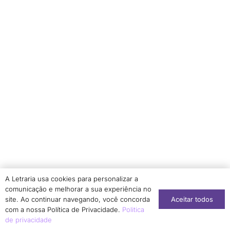
Marília Ariza
1
Marília Mendes Ferreira
2
Marinez Santina Nazzari
1
Mário Lázaro Camargo
11
Marlon Jorge Silva de Azevedo
1
Marta Fonolleda Riberaygua
1
Matilde Virginia Ricardi Scaramucci
1
Mayra Aparecida dos Santos
1
Michele Cristina Ramos Gomes
1
Michelle Aparecida Pereira Lopes
4
Michelle Nave Valadão
1
A Letraria usa cookies para personalizar a
Miriane Cristina dos Santos
1
comunicação e melhorar a sua experiência no
Aceitar todos
site. Ao continuar navegando, você concorda
Natália Cristine Prado
1
com a nossa Política de Privacidade.
Politica
Neila Barbosa de Oliveira Bornemann
1
de privacidade