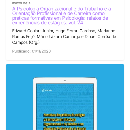
PSICOLOGIA
A Psicologia Organizacional e do Trabalho e a
Orientação Profissional e de Carreira como
práticas formativas em Psicologia: relatos de
experiências de estágios: vol. 24
Edward Goulart Junior, Hugo Ferrari Cardoso, Marianne
Ramos Feijó, Mário Lázaro Camargo e Dinael Corrêa de
Campos (Org.)
Publicado:
01/11/2023