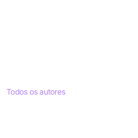
Todos os autores
Abdelhak Razky
1
Addyson Celestino
1
Ademar dos Santos Lima
1
Ademar Lima
1