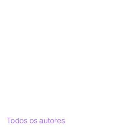
Todos os autores
Abdelhak Razky
1