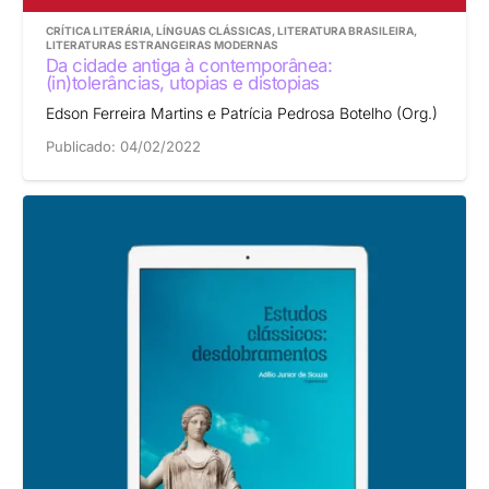
CRÍTICA LITERÁRIA
,
LÍNGUAS CLÁSSICAS
,
LITERATURA BRASILEIRA
,
LITERATURAS ESTRANGEIRAS MODERNAS
Da cidade antiga à contemporânea:
(in)tolerâncias, utopias e distopias
Edson Ferreira Martins e Patrícia Pedrosa Botelho (Org.)
Publicado:
04/02/2022