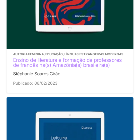
AUTORIA FEMININA
,
EDUCAÇÃO
,
LÍNGUAS ESTRANGEIRAS MODERNAS
Ensino de literatura e formação de professores
de francês na(s) Amazônia(s) brasileira(s)
Stéphanie Soares Girão
Publicado:
06/02/2023