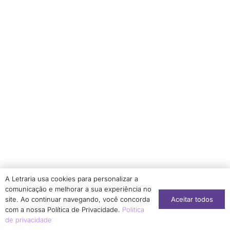
Genina Calafell Subirà
1
Germano Weniger Spelling
1
Gilvan Mateus Soares
1
Giovanni Comodo
1
Gisele Oliveira Barbosa
1
Giselle Watanabe
1
Gislene Maria Barral Lima Felipe da Silva
1
Gladys Quevedo-Camargo
3
Gleide Ferreira de Jesus
1
Graciele Costa
1
Graciella Watanabe
1
A Letraria usa cookies para personalizar a
comunicação e melhorar a sua experiência no
Graziele Frederico
1
Aceitar todos
site. Ao continuar navegando, você concorda
Guilherme Beraldo de Andrade
1
com a nossa Política de Privacidade.
Politica
de privacidade
Helena Boschi
1